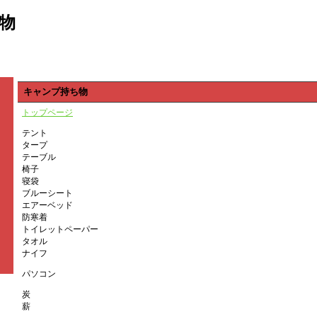
物
キャンプ持ち物
トップページ
テント
タープ
テーブル
椅子
寝袋
ブルーシート
エアーベッド
防寒着
トイレットペーパー
タオル
ナイフ
パソコン
炭
薪